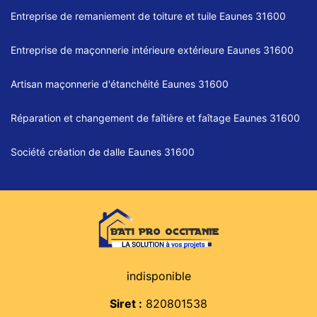
Entreprise de remaniement de toiture et tuile Eaunes 31600
Entreprise de maçonnerie intérieure extérieure Eaunes 31600
Artisan maçonnerie d'étanchéité Eaunes 31600
Réparation et changement de faîtière et faîtage Eaunes 31600
Société création de dalle Eaunes 31600
indisponible
Siret :
820801538