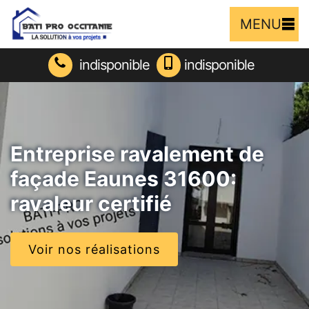
MENU
indisponible
indisponible
Entreprise ravalement de
façade Eaunes 31600:
ravaleur certifié
Voir nos réalisations