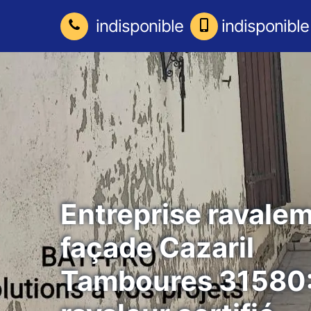
indisponible
indisponible
Entreprise ravale
façade Cazaril
Tamboures 31580