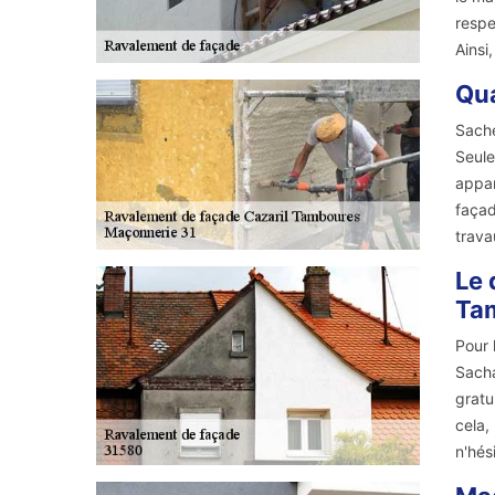
respe
Ainsi
Qua
Sache
Seule
appar
façad
trava
Le 
Ta
Pour 
Sacha
gratu
cela,
n'hés