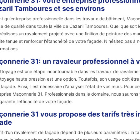
onnerie 31: votre entreprise professionn
aril Tamboures et ses environs
nt qu'entreprise professionnelle dans les travaux de bâtiment, Maç
e de qualité dans toute la ville de Cazaril Tamboures. Quel que soit l
réalisons un ravalement projeté avec une finition de peinture des mu
ite tenue et renforcer l'étanchéité de votre façade. N'hésitez pas à 
ormations.
onnerie 31: un ravaleur professionnel à v
ttoyage est une étape incontournable dans les travaux de ravalement 
ttoyage haute pression est une option. Toutefois, son usage doit êt
 façade. Ainsi, il est nécessaire d'analyser l'état de vos murs. Pour 
reprise Maçonnerie 31. Professionnels dans le domaine, nous saurons
garantir l'efficacité de votre façade.
onnerie 31 vous propose des tarifs très i
çade
rif d’un ravalement de façade dépend de plusieurs paramètres : la taill
tuer, la mise en place d’échafaudage si nécessaire, etc. Plus votre