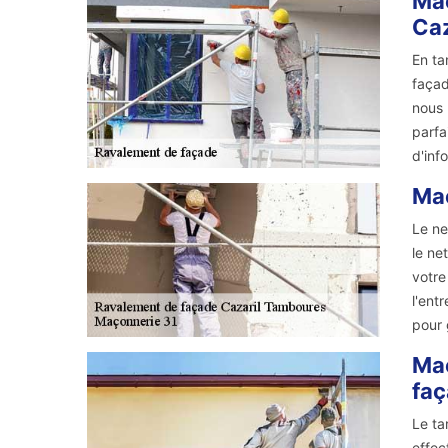
Maç
Caz
En ta
façad
nous 
parfa
d'inf
Maç
Le ne
le ne
votre
l'ent
pour 
Maç
fa
Le ta
effec