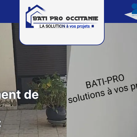
ment de
: