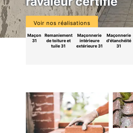
ravaleur certifié
Voir nos réalisations
Maçon
Remaniement
Maçonnerie
Maçonnerie
31
de toiture et
intérieure
d'étanchéité
tuile 31
extérieure 31
31