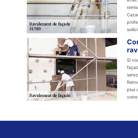
remis
Cazar
profe
solli
Con
rav
Si vo
façad
serez
Retro
plus 
votre