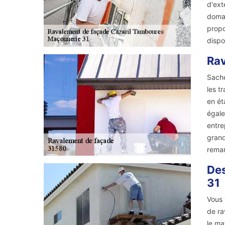
d'ext
domai
propo
dispo
Rav
Sache
les t
en ét
égale
entre
grand
remar
Des
31
Vous 
de ra
le ma