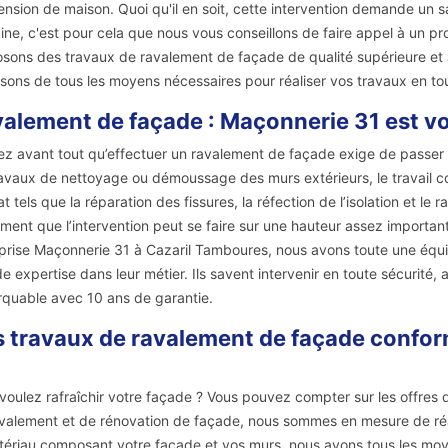
ension de maison. Quoi qu'il en soit, cette intervention demande un sa
ne, c'est pour cela que nous vous conseillons de faire appel à un 
sons des travaux de ravalement de façade de qualité supérieure et à
sons de tous les moyens nécessaires pour réaliser vos travaux en tou
alement de façade : Maçonnerie 31 est vo
z avant tout qu’effectuer un ravalement de façade exige de passer p
ravaux de nettoyage ou démoussage des murs extérieurs, le travail 
at tels que la réparation des fissures, la réfection de l’isolation et 
ment que l’intervention peut se faire sur une hauteur assez importante
prise Maçonnerie 31 à Cazaril Tamboures, nous avons toute une équi
e expertise dans leur métier. Ils savent intervenir en toute sécurité, 
quable avec 10 ans de garantie.
 travaux de ravalement de façade confo
voulez rafraîchir votre façade ? Vous pouvez compter sur les offres 
valement et de rénovation de façade, nous sommes en mesure de réal
tériau composant votre façade et vos murs, nous avons tous les moy