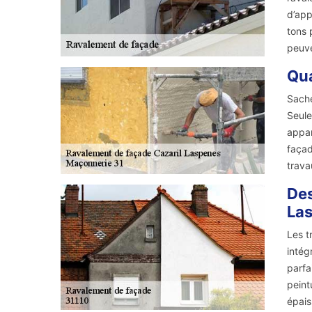
d’app
tons 
peuve
Qua
Sache
Seule
appar
façad
trava
Des
Las
Les t
intég
parfa
peint
épais