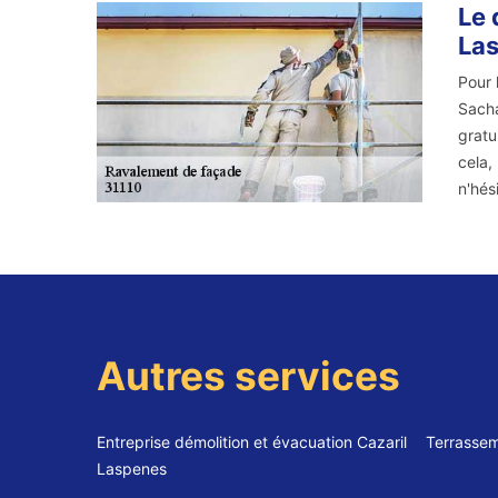
Le 
La
Pour 
Sacha
gratu
cela,
n'hés
Autres services
Entreprise démolition et évacuation Cazaril
Terrassem
Laspenes