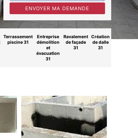
Terrassement
Entreprise
Ravalement
Création
t
piscine 31
démolition
de façade
de dalle
et
31
31
évacuation
31