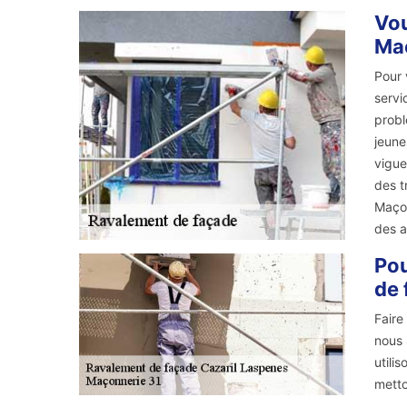
Vou
Maç
Pour 
servi
probl
jeune
vigue
des t
Maçon
des a
Pou
de 
Faire
nous 
utili
metto