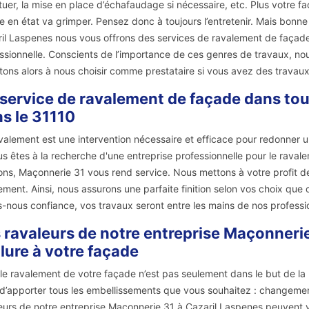
tuer, la mise en place d’échafaudage si nécessaire, etc. Plus votre
e en état va grimper. Pensez donc à toujours l’entretenir. Mais bonn
il Laspenes nous vous offrons des services de ravalement de façade 
ssionnelle. Conscients de l’importance de ces genres de travaux, nou
citons alors à nous choisir comme prestataire si vous avez des trava
service de ravalement de façade dans tout
s le 31110
valement est une intervention nécessaire et efficace pour redonner u
us êtes à la recherche d'une entreprise professionnelle pour le rava
ons, Maçonnerie 31 vous rend service. Nous mettons à votre profit de
ement. Ainsi, nous assurons une parfaite finition selon vos choix que 
s-nous confiance, vos travaux seront entre les mains de nos professi
 ravaleurs de notre entreprise Maçonneri
llure à votre façade
 le ravalement de votre façade n’est pas seulement dans le but de la
d’apporter tous les embellissements que vous souhaitez : changement
eurs de notre entreprise Maçonnerie 31 à Cazaril Laspenes peuvent v