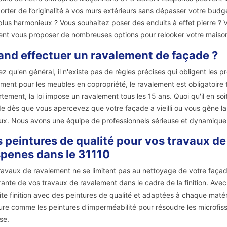
orter de l’originalité à vos murs extérieurs sans dépasser votre bud
plus harmonieux ? Vous souhaitez poser des enduits à effet pierre ?
nt vous proposer de nombreuses options pour relooker votre maison
nd effectuer un ravalement de façade ?
z qu'en général, il n'existe pas de règles précises qui obligent les 
ment pour les meubles en copropriété, le ravalement est obligatoire t
tement, la loi impose un ravalement tous les 15 ans. Quoi qu'il en so
e dès que vous apercevez que votre façade a vieilli ou vous gêne la 
ux. Nous avons une équipe de professionnels sérieuse et dynamique
 peintures de qualité pour vos travaux de
penes dans le 31110
ravaux de ravalement ne se limitent pas au nettoyage de votre façade 
rante de vos travaux de ravalement dans le cadre de la finition. Ave
ite finition avec des peintures de qualité et adaptées à chaque mat
ure comme les peintures d'imperméabilité pour résoudre les microfissu
se.