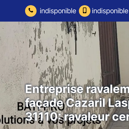
indisponible
indisponible
Entreprise ravale
façade Cazaril La
31110: ravaleur cer