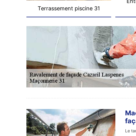
Ent
Terrassement piscine 31
Maç
fa
Le ta