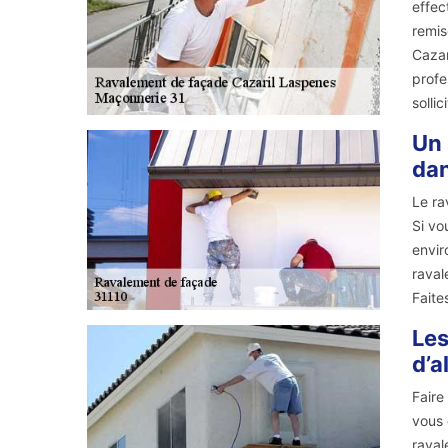
effec
remis
Cazar
profe
solli
Un 
dan
Le ra
Si vo
envir
raval
Faite
Les
d’a
Faire
vous 
raval