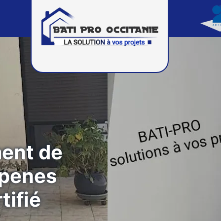
ment de
spenes
tifié