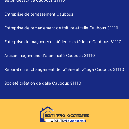
Béton désactivé Caubous 31110
Entreprise de terrassement Caubous
Entreprise de remaniement de toiture et tuile Caubous 31110
Entreprise de maçonnerie intérieure extérieure Caubous 31110
Artisan maçonnerie d'étanchéité Caubous 31110
Réparation et changement de faîtière et faîtage Caubous 31110
Société création de dalle Caubous 31110