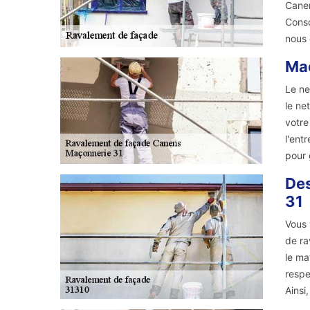
Canen
Consc
nous 
Maç
Le ne
le ne
votre
l'ent
pour 
Des
31
Vous 
de ra
le ma
respe
Ainsi