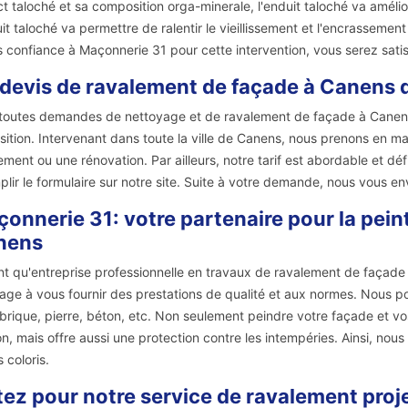
t taloché et sa composition orga-minerale, l'enduit taloché va amélior
uit taloché va permettre de ralentir le vieillissement et l'encrassemen
s confiance à Maçonnerie 31 pour cette intervention, vous serez satis
devis de ravalement de façade à Canens 
toutes demandes de nettoyage et de ravalement de façade à Canens 
sition. Intervenant dans toute la ville de Canens, nous prenons en m
ement ou une rénovation. Par ailleurs, notre tarif est abordable et déf
plir le formulaire sur notre site. Suite à votre demande, nous vous en
onnerie 31: votre partenaire pour la pein
nens
nt qu'entreprise professionnelle en travaux de ravalement de façade
age à vous fournir des prestations de qualité et aux normes. Nous pou
 brique, pierre, béton, etc. Non seulement peindre votre façade et vo
n, mais offre aussi une protection contre les intempéries. Ainsi, no
 coloris.
ez pour notre service de ravalement proj