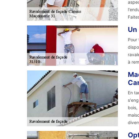
aspec
l'end
Faite
Un 
Pour 
dispo
raval
à rem
Maç
Ca
En ta
s'eng
bois,
maiso
divers
Opt