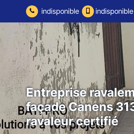
indisponible
indisponible
Entreprise ravale
façade Canens 31
ravaleur certifié