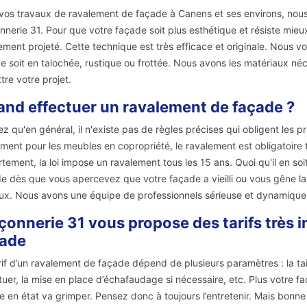
vos travaux de ravalement de façade à Canens et ses environs, nous
nerie 31. Pour que votre façade soit plus esthétique et résiste mieu
ement projeté. Cette technique est très efficace et originale. Nous 
e soit en talochée, rustique ou frottée. Nous avons les matériaux né
tre votre projet.
nd effectuer un ravalement de façade ?
z qu'en général, il n'existe pas de règles précises qui obligent les 
ment pour les meubles en copropriété, le ravalement est obligatoire t
tement, la loi impose un ravalement tous les 15 ans. Quoi qu'il en so
e dès que vous apercevez que votre façade a vieilli ou vous gêne la 
ux. Nous avons une équipe de professionnels sérieuse et dynamique
onnerie 31 vous propose des tarifs très i
çade
rif d’un ravalement de façade dépend de plusieurs paramètres : la taill
tuer, la mise en place d’échafaudage si nécessaire, etc. Plus votre
e en état va grimper. Pensez donc à toujours l’entretenir. Mais bonn