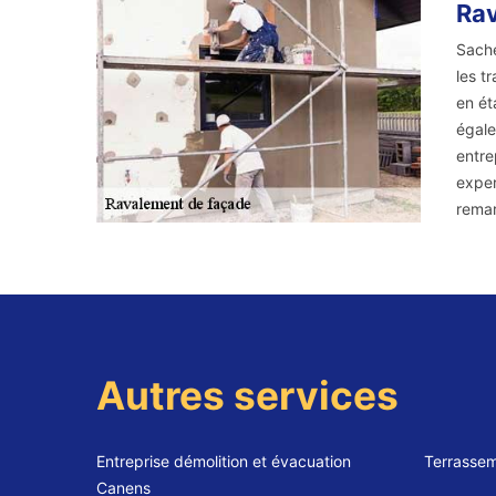
Rav
Sache
les t
en ét
égale
entre
exper
remar
Autres services
Entreprise démolition et évacuation
Terrassem
Canens