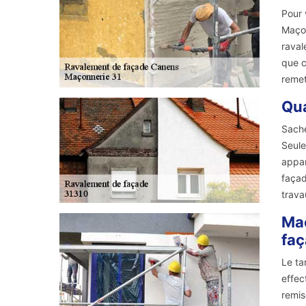
Pour 
Maçon
raval
que c
remet
Qua
Sache
Seule
appar
façad
trava
Maç
fa
Le ta
effec
remis