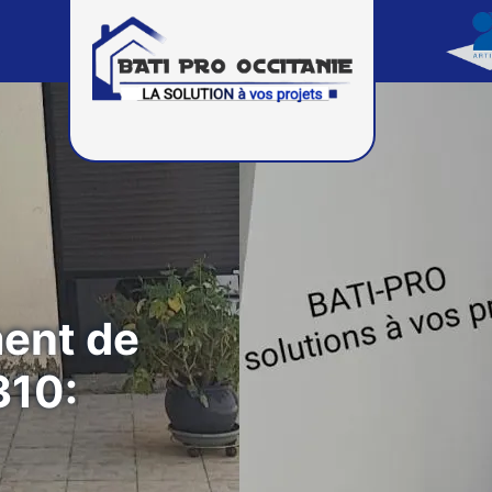
ment de
310: