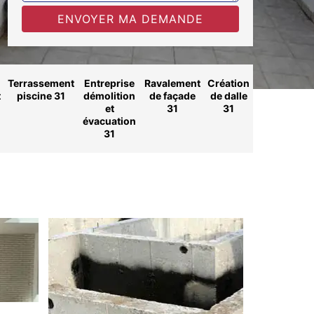
Terrassement
Entreprise
Ravalement
Création
t
piscine 31
démolition
de façade
de dalle
et
31
31
évacuation
31