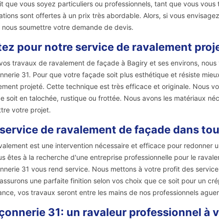
it que vous soyez particuliers ou professionnels, tant que vous vous 
ations sont offertes à un prix très abordable. Alors, si vous envisage
 nous soumettre votre demande de devis.
ez pour notre service de ravalement proje
vos travaux de ravalement de façade à Bagiry et ses environs, nous
nerie 31. Pour que votre façade soit plus esthétique et résiste mieu
ement projeté. Cette technique est très efficace et originale. Nous 
e soit en talochée, rustique ou frottée. Nous avons les matériaux né
tre votre projet.
service de ravalement de façade dans tout
valement est une intervention nécessaire et efficace pour redonner u
us êtes à la recherche d'une entreprise professionnelle pour le raval
nerie 31 vous rend service. Nous mettons à votre profit des services 
assurons une parfaite finition selon vos choix que ce soit pour un cr
ance, vos travaux seront entre les mains de nos professionnels aguerr
onnerie 31: un ravaleur professionnel à v