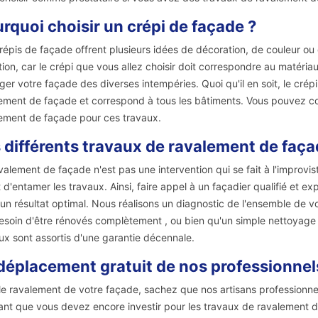
rquoi choisir un crépi de façade ?
répis de façade offrent plusieurs idées de décoration, de couleur ou d'
tion, car le crépi que vous allez choisir doit correspondre au matériau
ger votre façade des diverses intempéries. Quoi qu'il en soit, le crép
ement de façade et correspond à tous les bâtiments. Vous pouvez con
ement de façade pour ces travaux.
 différents travaux de ravalement de faça
valement de façade n'est pas une intervention qui se fait à l'improviste
 d'entamer les travaux. Ainsi, faire appel à un façadier qualifié et
 un résultat optimal. Nous réalisons un diagnostic de l'ensemble de vot
esoin d'être rénovés complètement , ou bien qu'un simple nettoyage 
ux sont assortis d'une garantie décennale.
déplacement gratuit de nos professionnels 
le ravalement de votre façade, sachez que nos artisans professionn
nt que vous devez encore investir pour les travaux de ravalement 