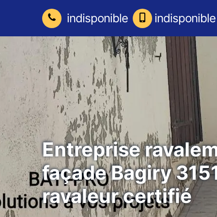
indisponible
indisponible
Entreprise ravale
façade Bagiry 315
ravaleur certifié