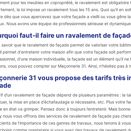
ment pour les meubles en copropriété, le ravalement est obligatoire t
tement, la loi impose un ravalement tous les 15 ans. Quoi qu'il en so
e dès que vous apercevez que votre façade a vieilli ou vous gêne la 
ux. Nous avons une équipe de professionnels sérieuse et dynamique
rquoi faut-il faire un ravalement de façad
ut savoir que le ravalement de façade permet de valoriser votre bâtim
 il permet d'entretenir votre maison afin que votre façade soit perfor
ssionnel, d'une maison individuelle, la façade est un élément qu'il ne 
ons, vous pouvez compter sur Maçonnerie 31. Ainsi, n'hésitez pas à 
onnerie 31 vous propose des tarifs très i
çade
rif d’un ravalement de façade dépend de plusieurs paramètres : la taill
tuer, la mise en place d’échafaudage si nécessaire, etc. Plus votre
e en état va grimper. Pensez donc à toujours l’entretenir. Mais bonn
y nous vous offrons des services de ravalement de façade pas chers m
ients de l’importance de ces genres de travaux, nous tenons à vous re
choisir comme prestataire si vous avez des travaux de ravalement d