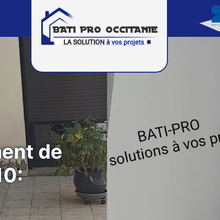
ment de
10: