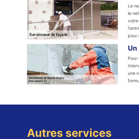
Le ne
le ne
votre
l'ent
pour 
Un 
Pour 
Inter
une r
formu
Autres services