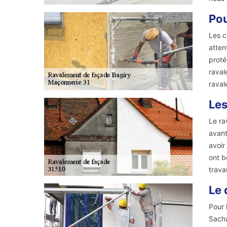
Pou
Les c
atten
proté
raval
raval
Les
Le ra
avant
avoir
ont b
trava
Le 
Pour 
Sacha