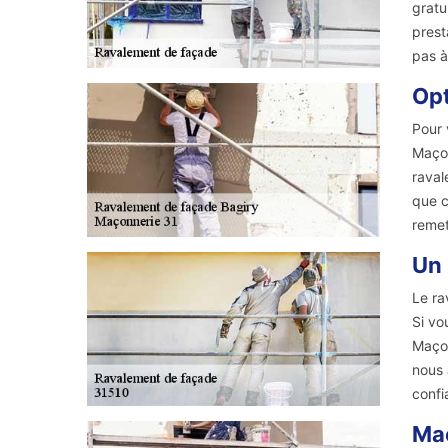
gratu
prest
pas à
Opt
Pour 
Maçon
raval
que c
remet
Un 
Le ra
Si vo
Maçon
nous 
confi
Maç