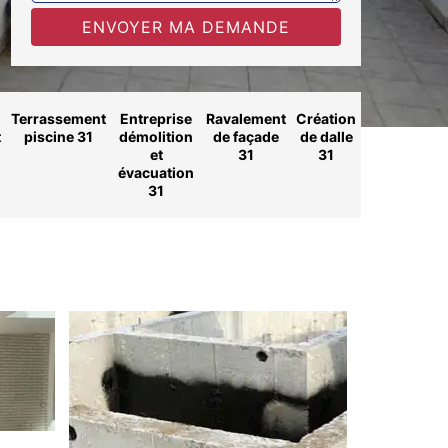
Terrassement
Entreprise
Ravalement
Création
t
piscine 31
démolition
de façade
de dalle
et
31
31
évacuation
31