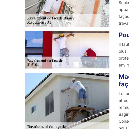
Seule
appar
façad
trava
Pou
Il fa
plus,
profe
envir
Maç
fa
Le ta
effec
remis
Bagir
Consc
nous 