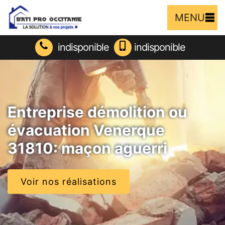
MENU
indisponible
indisponible
Entreprise démolition ou
évacuation Venerque
31810: maçon aguerri
Voir nos réalisations