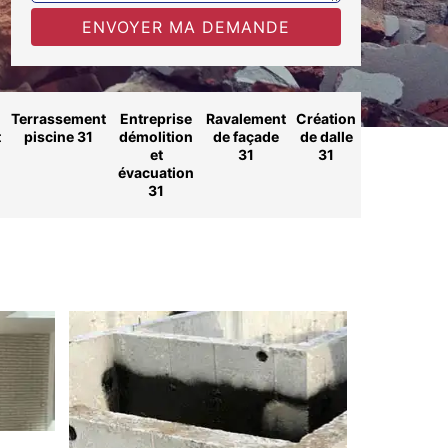
Terrassement
Entreprise
Ravalement
Création
t
piscine 31
démolition
de façade
de dalle
et
31
31
évacuation
31