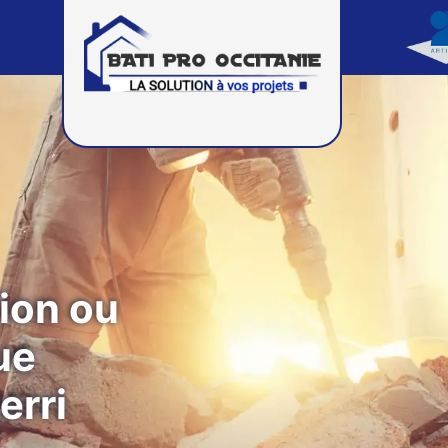
ion ou
ue
erri