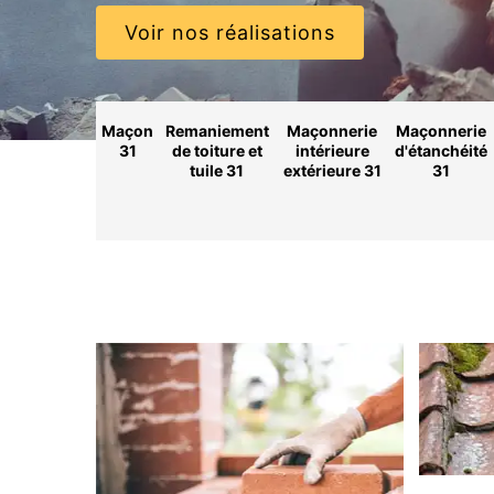
Voir nos réalisations
Maçon
Remaniement
Maçonnerie
Maçonnerie
31
de toiture et
intérieure
d'étanchéité
tuile 31
extérieure 31
31