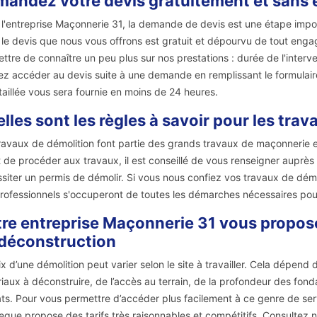
andez votre devis gratuitement et sans
l'entreprise Maçonnerie 31, la demande de devis est une étape impo
, le devis que nous vous offrons est gratuit et dépourvu de tout eng
ttre de connaître un peu plus sur nos prestations : durée de l'interve
z accéder au devis suite à une demande en remplissant le formulaire
taillée vous sera fournie en moins de 24 heures.
lles sont les règles à savoir pour les tra
ravaux de démolition font partie des grands travaux de maçonnerie et
 de procéder aux travaux, il est conseillé de vous renseigner auprès 
siter un permis de démolir. Si vous nous confiez vos travaux de démo
rofessionnels s'occuperont de toutes les démarches nécessaires pou
re entreprise Maçonnerie 31 vous propose 
déconstruction
ix d’une démolition peut varier selon le site à travailler. Cela dépend
iaux à déconstruire, de l’accès au terrain, de la profondeur des fonda
ts. Pour vous permettre d’accéder plus facilement à ce genre de ser
legue propose des tarifs très raisonnables et compétitifs. Consultez