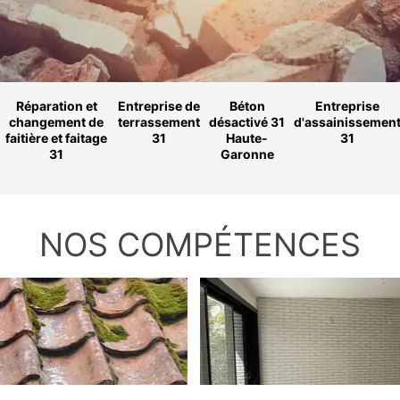
Réparation et
Entreprise de
Béton
Entreprise
changement de
terrassement
désactivé 31
d'assainissemen
faitière et faitage
31
Haute-
31
31
Garonne
NOS COMPÉTENCES