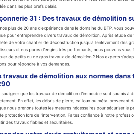
llée dans les plus brefs délais.
onnerie 31 : Des travaux de démolition s
nos plus de 20 ans d’expérience dans le domaine du BTP, vous pouv
gue pour entreprendre divers travaux de démolition. Après étude de 
ète de votre chantier de déconstruction jusqu’à l’enlèvement des gra
isseurs et nos parcs d’engins très performants, nous pouvons vous f
tuer de petits ou de gros travaux de démolition ? Nos experts s’adapt
ions pour répondre à vos demandes.
 travaux de démolition aux normes dans to
290
ut souligner que les travaux de démolition d'immeuble sont soumis à d
ctement. En effet, les débris de pierre, cailloux ou métal provenant 
que nous prenons toutes les mesures nécessaires pour sécuriser le pér
 de protection lors de l'intervention. Faites confiance à notre profess
tir des travaux fiables et sécuritaires.