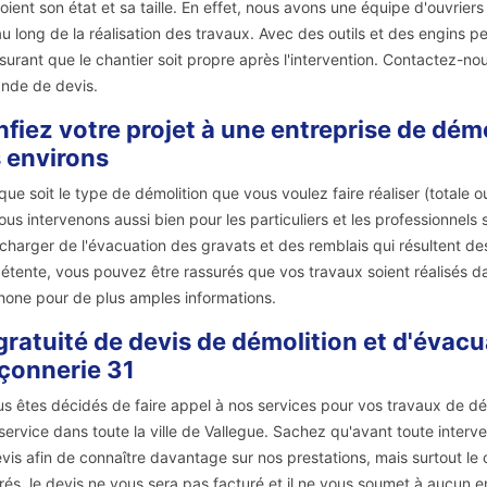
oient son état et sa taille. En effet, nous avons une équipe d'ouvrie
au long de la réalisation des travaux. Avec des outils et des engins p
surant que le chantier soit propre après l'intervention. Contactez-n
nde de devis.
fiez votre projet à une entreprise de dém
 environs
que soit le type de démolition que vous voulez faire réaliser (totale ou
ous intervenons aussi bien pour les particuliers et les professionnel
charger de l'évacuation des gravats et des remblais qui résultent de
tente, vous pouvez être rassurés que vos travaux soient réalisés dan
hone pour de plus amples informations.
gratuité de devis de démolition et d'évacu
çonnerie 31
us êtes décidés de faire appel à nos services pour vos travaux de dé
service dans toute la ville de Vallegue. Sachez qu'avant toute interv
vis afin de connaître davantage sur nos prestations, mais surtout le 
rés, le devis ne vous sera pas facturé et il ne vous soumet à aucun