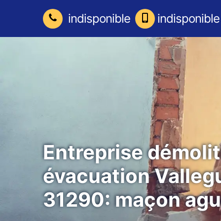
indisponible
indisponible
Entreprise démolit
évacuation Valleg
31290: maçon agu