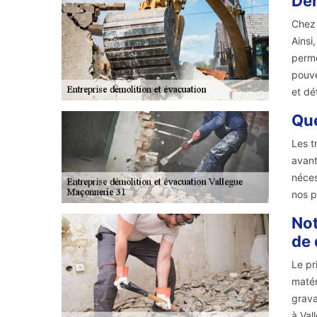
Dem
Chez 
Ainsi
perme
pouve
et dé
Que
Les t
avant
néces
nos p
Not
de 
Le pr
matér
grava
à Val