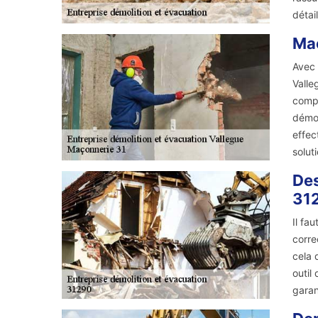
détai
Maç
Avec 
Valle
compl
démol
effec
solut
Des
31
Il fa
corre
cela 
outil
garan