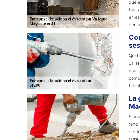
que s
tout 
en as
dema
Con
ses
Quel 
31. N
nous 
compé
télép
La 
Ma
Si vo
rend 
de de
rassu