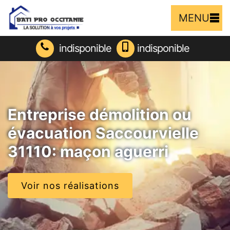
MENU
indisponible
indisponible
Entreprise démolition ou
évacuation Saccourvielle
31110: maçon aguerri
Voir nos réalisations