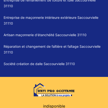
Entreprise de remaniement de toiture et tuile Saccourvielle
31110
Entreprise de maçonnerie intérieure extérieure Saccourvielle
31110
Artisan maçonnerie d'étanchéité Saccourvielle 31110
Réparation et changement de faîtière et faîtage Saccourvielle
31110
Société création de dalle Saccourvielle 31110
indisponible