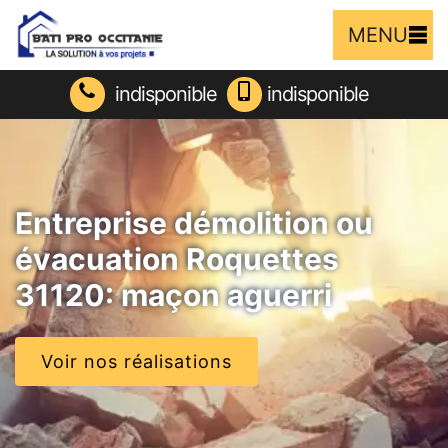
MENU
indisponible
indisponible
Entreprise démolition ou
évacuation Roquettes
31120: maçon aguerri
Voir nos réalisations