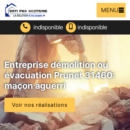
MENU
indisponible
indisponible
Entreprise démolition ou
évacuation Prunet 31460:
maçon aguerri
Voir nos réalisations