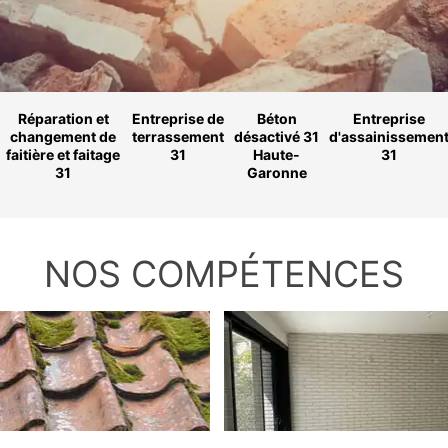
Réparation et
Entreprise de
Béton
Entreprise
changement de
terrassement
désactivé 31
d'assainissemen
faitière et faitage
31
Haute-
31
31
Garonne
NOS COMPÉTENCES