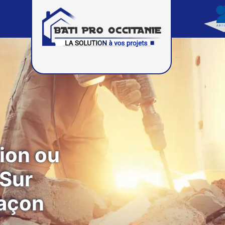
ion ou
 Sur
açon