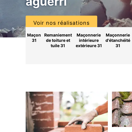
aguerri
Voir nos réalisations
Maçon
Remaniement
Maçonnerie
Maçonnerie
31
de toiture et
intérieure
d'étanchéité
tuile 31
extérieure 31
31