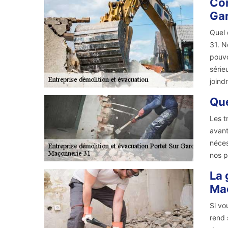
Con
Gar
Quel 
31. N
pouvo
série
joind
Que
Les t
avant
néces
nos p
La 
Ma
Si vo
rend 