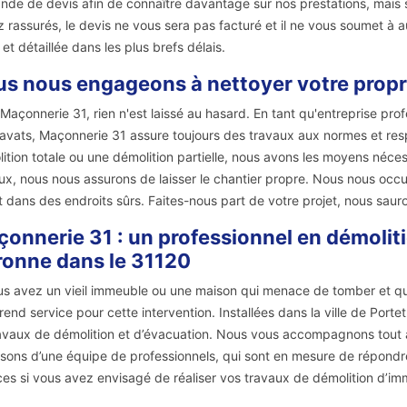
de de devis afin de connaître davantage sur nos prestations, mais su
 rassurés, le devis ne vous sera pas facturé et il ne vous soumet 
 et détaillée dans les plus brefs délais.
s nous engageons à nettoyer votre propr
Maçonnerie 31, rien n'est laissé au hasard. En tant qu'entreprise pro
avats, Maçonnerie 31 assure toujours des travaux aux normes et respe
ition totale ou une démolition partielle, nous avons les moyens nécess
ux, nous nous assurons de laisser le chantier propre. Nous nous occu
t dans des endroits sûrs. Faites-nous part de votre projet, nous sauro
onnerie 31 : un professionnel en démoliti
onne dans le 31120
us avez un vieil immeuble ou une maison qui menace de tomber et qui
rend service pour cette intervention. Installées dans la ville de Por
avaux de démolition et d’évacuation. Nous vous accompagnons tout au
sons d’une équipe de professionnels, qui sont en mesure de répondre 
ces si vous avez envisagé de réaliser vos travaux de démolition d’im