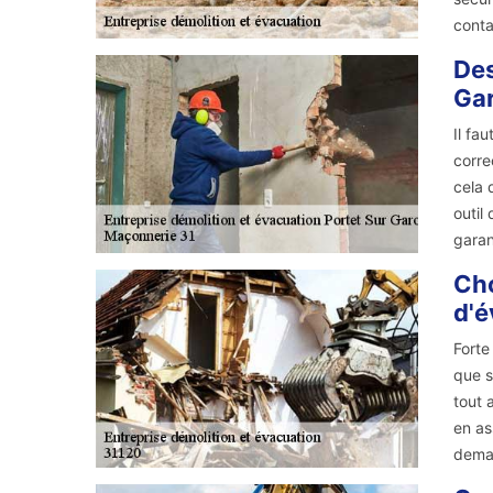
conta
Des
Gar
Il fa
corre
cela 
outil
garan
Cho
d'é
Forte
que s
tout 
en as
dema