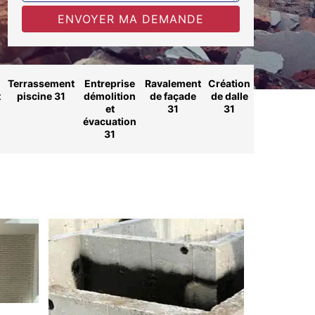
Terrassement
Entreprise
Ravalement
Création
t
piscine 31
démolition
de façade
de dalle
et
31
31
évacuation
31