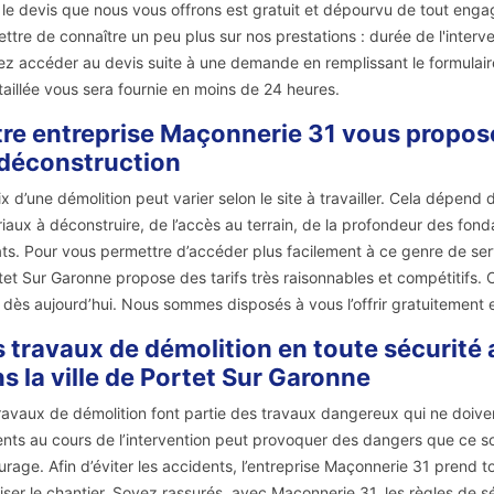
, le devis que nous vous offrons est gratuit et dépourvu de tout eng
ttre de connaître un peu plus sur nos prestations : durée de l'interve
z accéder au devis suite à une demande en remplissant le formulaire
taillée vous sera fournie en moins de 24 heures.
re entreprise Maçonnerie 31 vous propose 
déconstruction
ix d’une démolition peut varier selon le site à travailler. Cela dépend
iaux à déconstruire, de l’accès au terrain, de la profondeur des fonda
ts. Pour vous permettre d’accéder plus facilement à ce genre de ser
tet Sur Garonne propose des tarifs très raisonnables et compétitifs.
 dès aujourd’hui. Nous sommes disposés à vous l’offrir gratuitement
 travaux de démolition en toute sécurité 
s la ville de Portet Sur Garonne
ravaux de démolition font partie des travaux dangereux qui ne doivent 
nts au cours de l’intervention peut provoquer des dangers que ce so
ourage. Afin d’éviter les accidents, l’entreprise Maçonnerie 31 prend 
iser le chantier. Soyez rassurés, avec Maçonnerie 31, les règles de s