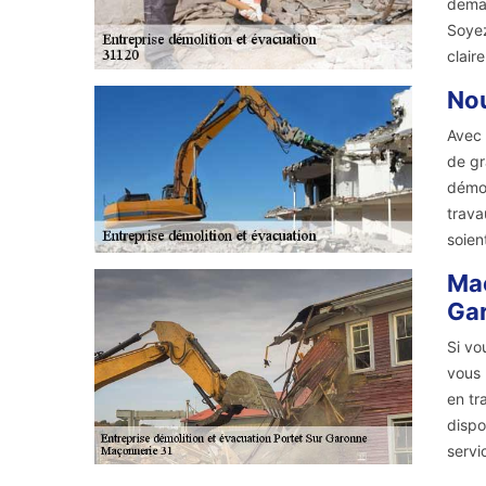
deman
Soyez
claire
Nou
Avec 
de gr
démol
trava
soien
Maç
Gar
Si vo
vous 
en tr
dispo
servi