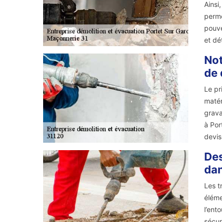
Ainsi
perme
pouve
et dé
Not
de 
Le pr
matér
grava
à Por
devis
Des
dan
Les t
éléme
l’ent
sécur