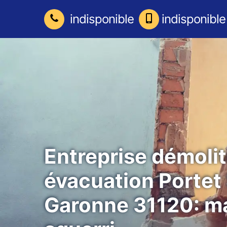
indisponible
indisponible
Entreprise démolit
évacuation Portet
Garonne 31120: m