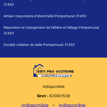
31450
Artisan maçonnerie d'étanchéité Pompertuzat 31450
Réparation et changement de faîtière et faîtage Pompertuzat
31450
Société création de dalle Pompertuzat 31450
indisponible
Siret :
820801538
-
indisponible
indisponible