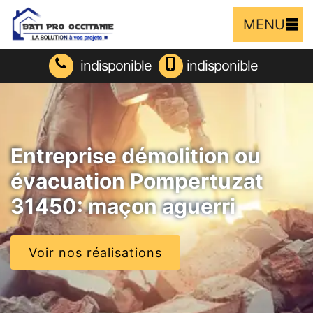
MENU
indisponible
indisponible
Entreprise démolition ou
évacuation Pompertuzat
31450: maçon aguerri
Voir nos réalisations