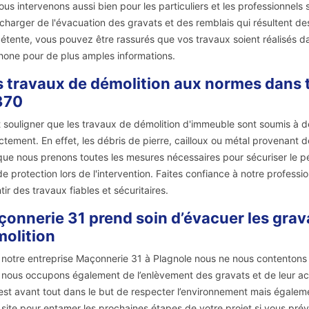
ous intervenons aussi bien pour les particuliers et les professionnel
charger de l'évacuation des gravats et des remblais qui résultent de
tente, vous pouvez être rassurés que vos travaux soient réalisés dan
hone pour de plus amples informations.
 travaux de démolition aux normes dans to
370
ut souligner que les travaux de démolition d'immeuble sont soumis à d
ctement. En effet, les débris de pierre, cailloux ou métal provenant 
que nous prenons toutes les mesures nécessaires pour sécuriser le pér
 de protection lors de l'intervention. Faites confiance à notre profess
tir des travaux fiables et sécuritaires.
onnerie 31 prend soin d’évacuer les grav
olition
notre entreprise Maçonnerie 31 à Plagnole nous ne nous contentons 
nous occupons également de l’enlèvement des gravats et de leur ac
est avant tout dans le but de respecter l’environnement mais égale
 site pour entamer les prochaines étapes de votre projet si vous pré