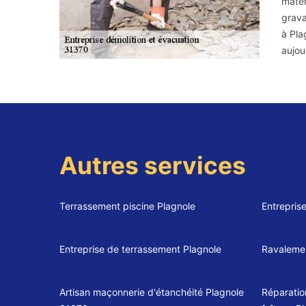
matér
grava
à Pla
aujou
Autres services
Terrassement piscine Plagnole
Entrepris
Entreprise de terrassement Plagnole
Ravalemen
Artisan maçonnerie d'étanchéité Plagnole
Réparatio