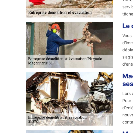
servi
tâche
Le 
Vous 
d'imm
dépla
s'agi
d'ent
Maç
ses
Lors 
Pour 
d’enl
nouve
conta