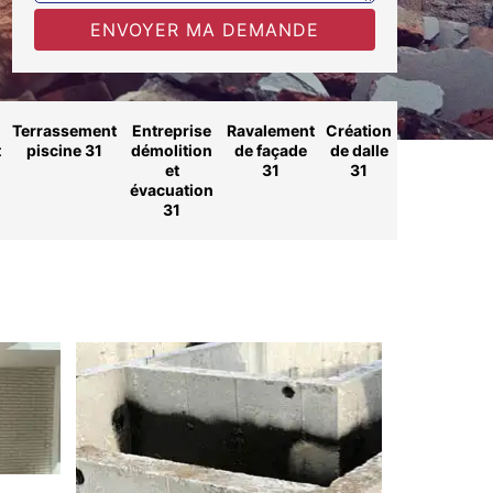
Terrassement
Entreprise
Ravalement
Création
t
piscine 31
démolition
de façade
de dalle
et
31
31
évacuation
31