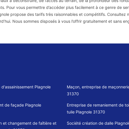
iaux à déconstruire, de l’accès au terrain, de la profondeur des fonda
ts. Pour vous permettre d’accéder plus facilement à ce genre de ser
gnole propose des tarifs très raisonnables et compétitifs. Consultez
rd’hui. Nous sommes disposés à vous l’offrir gratuitement et sans e
e d'assainissement Plagnole
Maçon, entreprise de maçonnerie
31370
t de façade Plagnole
Entreprise de remaniement de toi
tuile Plagnole 31370
n et changement de faîtière et
Société création de dalle Plagno