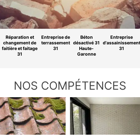
Réparation et
Entreprise de
Béton
Entreprise
changement de
terrassement
désactivé 31
d'assainissemen
faitière et faitage
31
Haute-
31
31
Garonne
NOS COMPÉTENCES