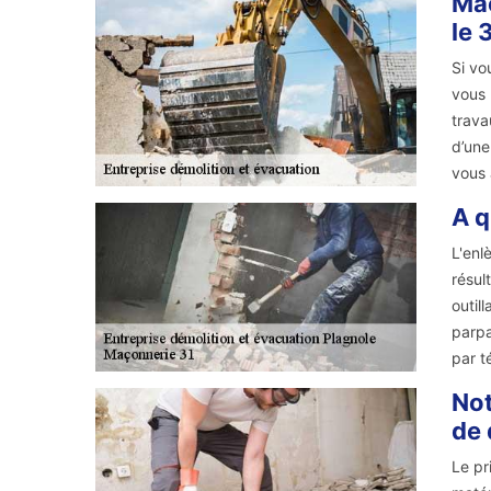
Maç
le 
Si vo
vous 
trava
d’une
vous 
A q
L'enl
résul
outil
parpa
par t
Not
de 
Le pr