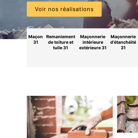
Voir nos réalisations
Maçon
Remaniement
Maçonnerie
Maçonnerie
31
de toiture et
intérieure
d'étanchéité
tuile 31
extérieure 31
31