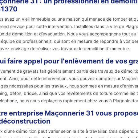
onnerie 31 : un professionnel en démolit
31370
us avez un vieil immeuble ou une maison qui menace de tomber et qui
rend service pour cette intervention. Installées dans la ville de Pla
ux de démolition et d’évacuation. Nous vous accompagnons tout au lo
 équipe de professionnels, qui sont en mesure de répondre à vos besoi
avez envisagé de réaliser vos travaux de démolition d’immeuble.
ui faire appel pour l'enlèvement de vos gr
èvement de gravats fait généralement partie des travaux de démolitio
tent. Ainsi, pour cette intervention, vous pouvez compter sur Maçonn
lages nécessaires pour les travaux, nous sommes en mesure d'enlever t
ing, béton, brique, ainsi que vos revêtements de toiture comme les tuil
éléphone, nous nous déplaçons rapidement chez vous à Plagnole dan
re entreprise Maçonnerie 31 vous propose 
déconstruction
ix d’une démolition peut varier selon le site à travailler. Cela dépend