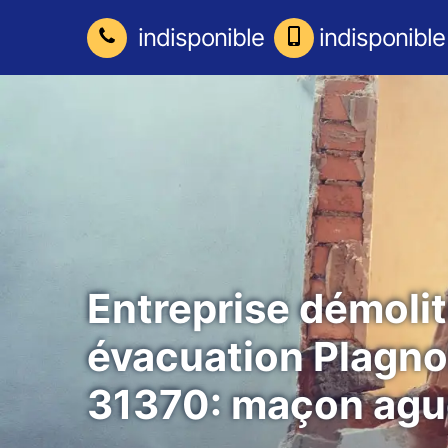
indisponible
indisponible
Entreprise démolit
évacuation Plagno
31370: maçon agu