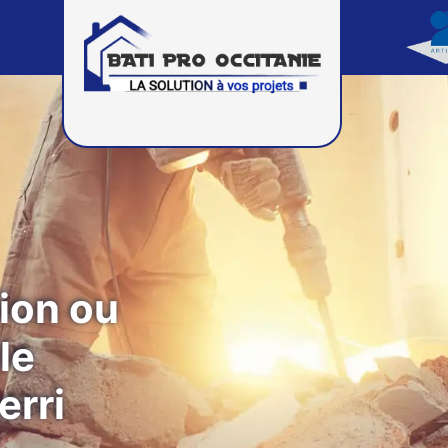
ion ou
le
erri