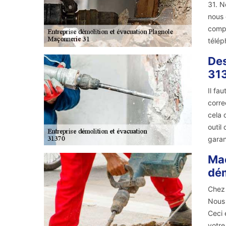
31. N
nous 
compé
télép
Des
31
Il fa
corre
cela 
outil
garan
Maç
dém
Chez 
Nous 
Ceci 
votre