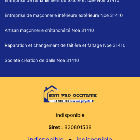
Entreprise de remaniement de toiture et tuile Noe 31410
Entreprise de maçonnerie intérieure extérieure Noe 31410
Artisan maçonnerie d'étanchéité Noe 31410
Réparation et changement de faîtière et faîtage Noe 31410
Société création de dalle Noe 31410
indisponible
Siret :
820801538
-
indisponible
indisponible