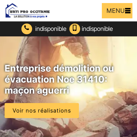
MENU
indisponible
indisponible
Entreprise démolition ou
évacuation Noe 31410:
maçon aguerri
Voir nos réalisations