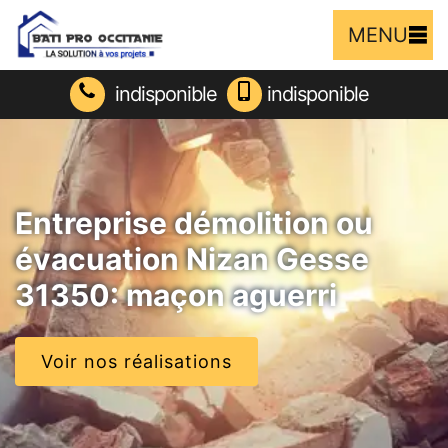
MENU
indisponible
indisponible
Entreprise démolition ou
évacuation Nizan Gesse
31350: maçon aguerri
Voir nos réalisations