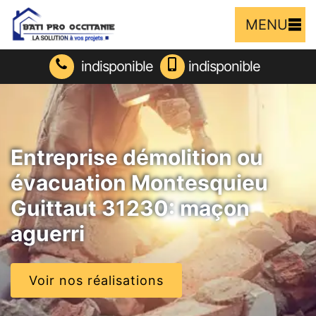
MENU
indisponible
indisponible
Entreprise démolition ou
évacuation Montesquieu
Guittaut 31230: maçon
aguerri
Voir nos réalisations