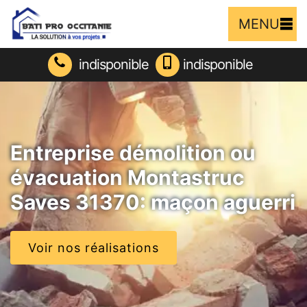
MENU
indisponible
indisponible
Entreprise démolition ou
évacuation Montastruc
Saves 31370: maçon aguerri
Voir nos réalisations