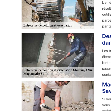
L'enl
résul
outil
parpa
par t
Des
dan
Les t
éléme
l’ent
sécur
conta
Maç
Sav
Si vo
vous 
spéci