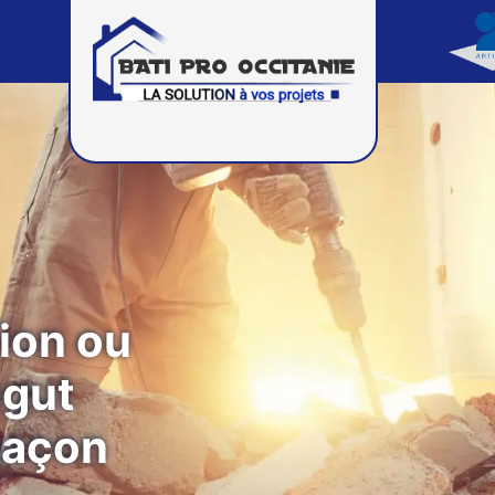
ion ou
igut
maçon