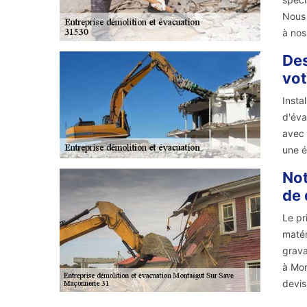
Nous 
à nos
Des
vot
Insta
d'éva
avec 
une é
Not
de 
Le pr
matér
grava
à Mon
devis