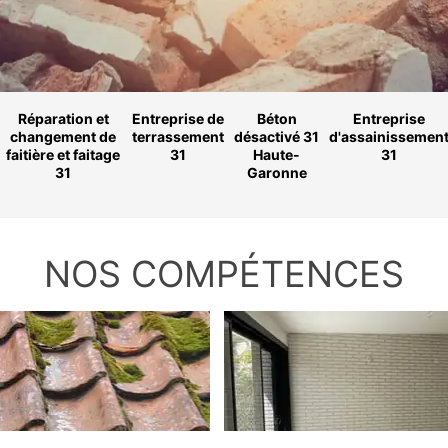
Réparation et
Entreprise de
Béton
Entreprise
changement de
terrassement
désactivé 31
d'assainissemen
faitière et faitage
31
Haute-
31
31
Garonne
NOS COMPÉTENCES