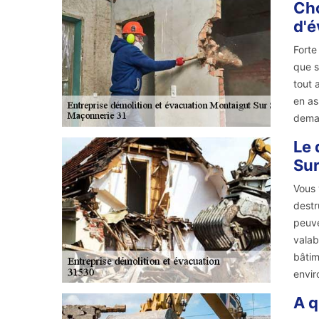
Cho
d'é
Forte
que s
tout 
en as
dema
Le 
Sur
Vous 
destr
peuve
valab
bâtim
envir
A q