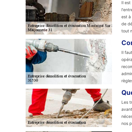
Il es
l'ent
est à
de dé
tout 
Con
Il fa
opéra
recom
admin
règle
Que
Les t
avant
néces
nos p