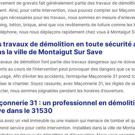
èvement de gravats fait généralement partie des travaux de démolitio
tent. Ainsi, pour cette intervention, vous pouvez compter sur Maçonn
lages nécessaires pour les travaux, nous sommes en mesure d'enlever t
ing, béton, brique, ainsi que vos revêtements de toiture comme les tuil
éléphone, nous nous déplaçons rapidement chez vous à Montaigut S
 travaux de démolition en toute sécurité 
s la ville de Montaigut Sur Save
ravaux de démolition font partie des travaux dangereux qui ne doivent 
nts au cours de l’intervention peut provoquer des dangers que ce so
ourage. Afin d’éviter les accidents, l’entreprise Maçonnerie 31 prend 
iser le chantier. Soyez rassurés, avec Maçonnerie 31, les règles de s
cter, nous sommes joignables pendant les horaires d’ouverture.
onnerie 31 : un professionnel en démolit
e dans le 31530
us avez un vieil immeuble ou une maison qui menace de tomber et qui
rend service pour cette intervention. Installées dans la ville de Mo
alisées en travaux de démolition et d’évacuation. Nous vous accompag