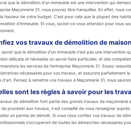
t vrai que la démolition d'un immeuble est une intervention qui deman
reprise Maçonnerie 31, vous pouvez être tranquilles. En effet, nous v
 la hauteur de votre budget. C'est pour cela que la plupart des habi
molition d'immeuble. Et vous, qu'est-ce vous attendez pour nous sou
moment.
fiez vos travaux de démolition de maison
ut savoir que la démolition d'un immeuble n'est pas une intervention q
tion délicate et nécessite un savoir-faire particulier, et des compéte
mandons les services de l'entreprise Maçonnerie 31. Soyez rassurés
istratives nécessaires pour vos travaux, et assurons parfaitement l
s d'art. Pensez à remettre vos travaux à Maçonnerie 31, nous saurons
lles sont les règles à savoir pour les tra
ravaux de démolition font partie des grands travaux de maçonnerie et
 de procéder aux travaux, il est conseillé de vous renseigner auprès 
siter un permis de démolir. Si vous nous confiez vos travaux de démo
rofessionnels s'occuperont de toutes les démarches nécessaires pou