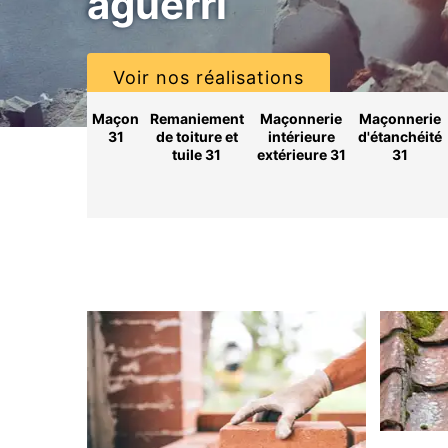
aguerri
Voir nos réalisations
Maçon
Remaniement
Maçonnerie
Maçonnerie
31
de toiture et
intérieure
d'étanchéité
tuile 31
extérieure 31
31