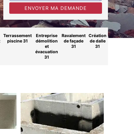
Terrassement
Entreprise
Ravalement
Création
t
piscine 31
démolition
de façade
de dalle
et
31
31
évacuation
31