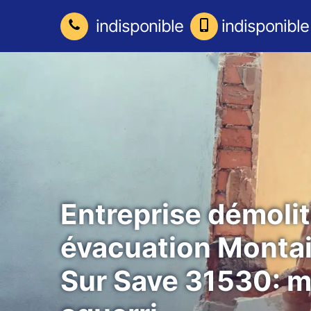
indisponible
indisponible
Entreprise démolit
évacuation Monta
Sur Save 31530: 