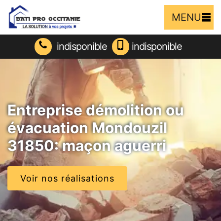
MENU
indisponible
indisponible
Entreprise démolition ou
évacuation Mondouzil
31850: maçon aguerri
Voir nos réalisations