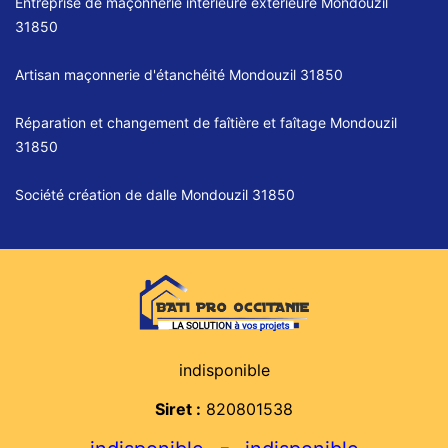
Entreprise de maçonnerie intérieure extérieure Mondouzil
31850
Artisan maçonnerie d'étanchéité Mondouzil 31850
Réparation et changement de faîtière et faîtage Mondouzil
31850
Société création de dalle Mondouzil 31850
indisponible
Siret :
820801538
-