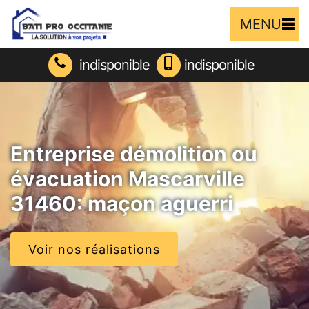
MENU
indisponible
indisponible
Entreprise démolition ou
évacuation Mascarville
31460: maçon aguerri
Voir nos réalisations