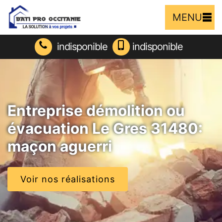
MENU
indisponible
indisponible
Entreprise démolition ou
évacuation Le Gres 31480:
maçon aguerri
Voir nos réalisations