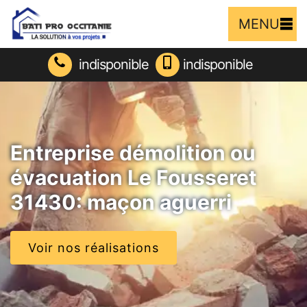
MENU
indisponible
indisponible
Entreprise démolition ou
évacuation Le Fousseret
31430: maçon aguerri
Voir nos réalisations