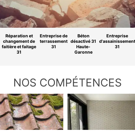
Réparation et
Entreprise de
Béton
Entreprise
changement de
terrassement
désactivé 31
d'assainissemen
faitière et faitage
31
Haute-
31
31
Garonne
NOS COMPÉTENCES