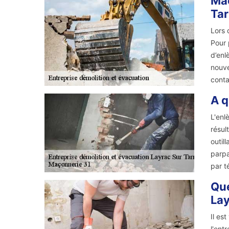
Maç
Tar
Lors 
Pour 
d’enl
nouve
conta
A q
L'enl
résul
outil
parpa
par t
Que
Lay
Il es
l'ent