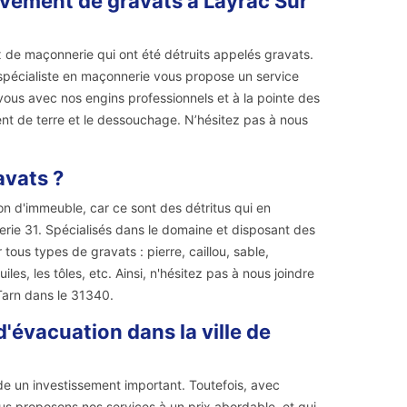
èvement de gravats à Layrac Sur
x de maçonnerie qui ont été détruits appelés gravats.
n spécialiste en maçonnerie vous propose un service
us avec nos engins professionnels et à la pointe des
ment de terre et le dessouchage. N’hésitez pas à nous
avats ?
n d'immeuble, car ce sont des détritus qui en
erie 31. Spécialisés dans le domaine et disposant des
ous types de gravats : pierre, caillou, sable,
es, les tôles, etc. Ainsi, n'hésitez pas à nous joindre
arn dans le 31340.
d'évacuation dans la ville de
de un investissement important. Toutefois, avec
ous proposons nos services à un prix abordable, et qui