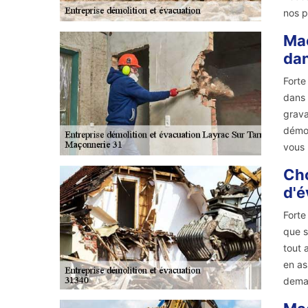
nos p
Maç
dan
Forte
dans 
grava
démol
vous 
Cho
d'é
Forte
que s
tout 
en as
dema