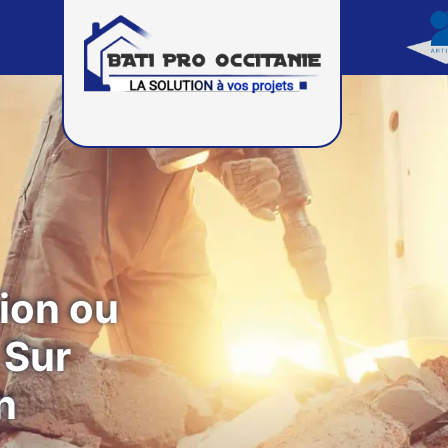
ion ou
 Sur
n