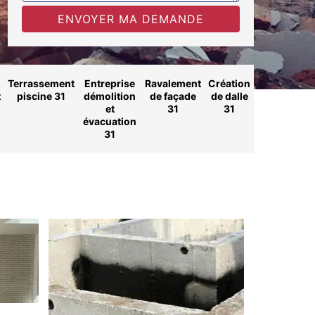
Terrassement
Entreprise
Ravalement
Création
t
piscine 31
démolition
de façade
de dalle
et
31
31
évacuation
31