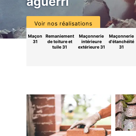
aguerri
Voir nos réalisations
Maçon
Remaniement
Maçonnerie
Maçonnerie
31
de toiture et
intérieure
d'étanchéité
tuile 31
extérieure 31
31