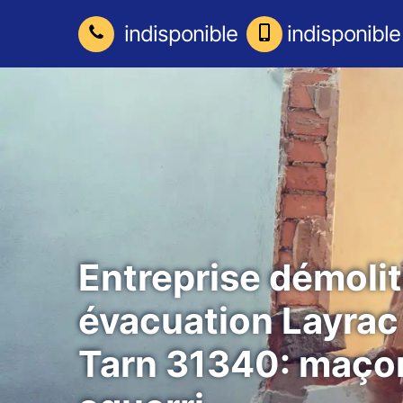
indisponible
indisponible
Entreprise démolit
évacuation Layrac
Tarn 31340: maço