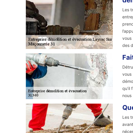
dém
Les t
entre
prend
l’app
vous 
des d
Fai
Détru
vous 
démol
qu’il
nous 
Que
Les t
avant
néces