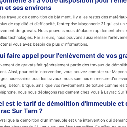
onnerie 31 à votre disposition pour l’enl
n et ses environs
des travaux de démolition de bâtiment, il y a les restes des matériau
plus de rapidité et d’efficacité, l’entreprise Maçonnerie 31 qui est u
èvement de gravats. Nous pouvons nous déplacer rapidement chez vo
lles technologies. Par ailleurs, nous pouvons aussi réaliser l’enlève
cter si vous avez besoin de plus d’informations.
ui faire appel pour l'enlèvement de vos gr
èvement de gravats fait généralement partie des travaux de démolitio
tent. Ainsi, pour cette intervention, vous pouvez compter sur Maçonn
lages nécessaires pour les travaux, nous sommes en mesure d'enlever t
ing, béton, brique, ainsi que vos revêtements de toiture comme les tuil
éléphone, nous nous déplaçons rapidement chez vous à Layrac Sur T
l est le tarif de démolition d'immeuble et 
rac Sur Tarn ?
t vrai que la démolition d'un immeuble est une intervention qui deman
reprise Maçonnerie 31, vous pouvez être tranquilles. En effet, nous v