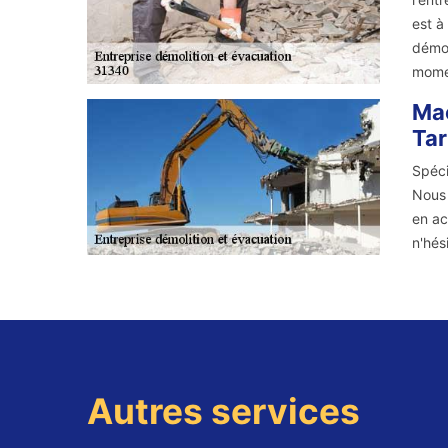
est à
démol
mome
Maç
Tar
Spéci
Nous 
en ac
n'hés
Autres services