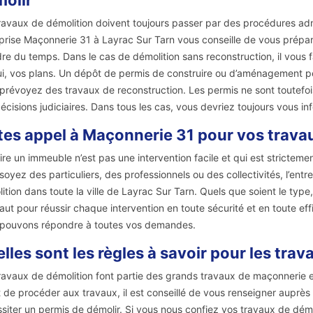
olir
ravaux de démolition doivent toujours passer par des procédures admi
prise Maçonnerie 31 à Layrac Sur Tarn vous conseille de vous prépar
re du temps. Dans le cas de démolition sans reconstruction, il vous 
ui, vos plans. Un dépôt de permis de construire ou d’aménagement peu
prévoyez des travaux de reconstruction. Les permis ne sont toutefoi
écisions judiciaires. Dans tous les cas, vous devriez toujours vous inf
tes appel à Maçonnerie 31 pour vos trava
ire un immeuble n’est pas une intervention facile et qui est strictem
soyez des particuliers, des professionnels ou des collectivités, l’en
ition dans toute la ville de Layrac Sur Tarn. Quels que soient le type, 
 faut pour réussir chaque intervention en toute sécurité et en toute e
pouvons répondre à toutes vos demandes.
lles sont les règles à savoir pour les tra
ravaux de démolition font partie des grands travaux de maçonnerie et
 de procéder aux travaux, il est conseillé de vous renseigner auprès 
siter un permis de démolir. Si vous nous confiez vos travaux de démo