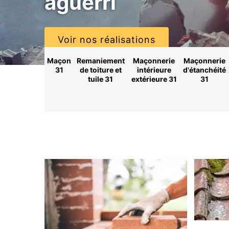
aguerri
Voir nos réalisations
Maçon
Remaniement
Maçonnerie
Maçonnerie
31
de toiture et
intérieure
d'étanchéité
tuile 31
extérieure 31
31