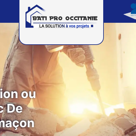
ion ou
c De
 maçon