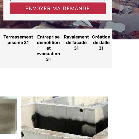
Terrassement
Entreprise
Ravalement
Création
t
piscine 31
démolition
de façade
de dalle
et
31
31
évacuation
31