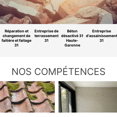
Réparation et
Entreprise de
Béton
Entreprise
changement de
terrassement
désactivé 31
d'assainissemen
faitière et faitage
31
Haute-
31
31
Garonne
NOS COMPÉTENCES