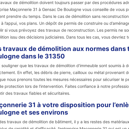
ravaux de démolition doivent toujours passer par des procédures admi
prise Maçonnerie 31 à Gensac De Boulogne vous conseille de vous pr
nt prendre du temps. Dans le cas de démolition sans reconstruction, 
 à l’appui, vos plans. Un dépôt de permis de construire ou d’aménage
ir si vous prévoyez des travaux de reconstruction. Les permis ne so
ition issu des décisions judiciaires. Dans tous les cas, vous devriez t
 travaux de démolition aux normes dans t
logne dans le 31350
ut souligner que les travaux de démolition d'immeuble sont soumis à d
ctement. En effet, les débris de pierre, cailloux ou métal provenant 
que nous prenons toutes les mesures nécessaires pour sécuriser le pér
 de protection lors de l'intervention. Faites confiance à notre profess
tir des travaux fiables et sécuritaires.
onnerie 31 à votre disposition pour l’en
logne et ses environs
des travaux de démolition de bâtiment, il y a les restes des matériau
plus de rapidité et d’efficacité, l’entreprise Maçonnerie 31 qui est u