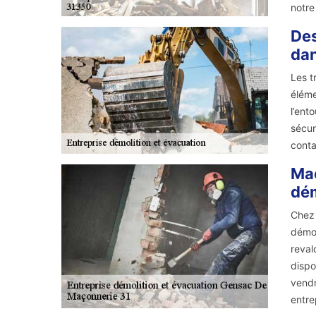
notre
Des
dan
Les t
éléme
l’ent
sécur
conta
Maç
dém
Chez 
démol
reval
dispo
vendr
entre