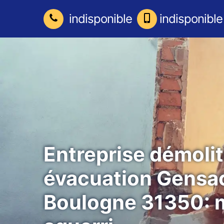
indisponible
indisponible
Entreprise démolit
évacuation Gensa
Boulogne 31350: