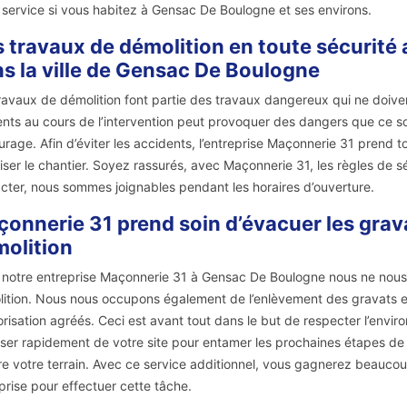
 service si vous habitez à Gensac De Boulogne et ses environs.
 travaux de démolition en toute sécurité 
s la ville de Gensac De Boulogne
ravaux de démolition font partie des travaux dangereux qui ne doivent 
nts au cours de l’intervention peut provoquer des dangers que ce so
ourage. Afin d’éviter les accidents, l’entreprise Maçonnerie 31 prend 
iser le chantier. Soyez rassurés, avec Maçonnerie 31, les règles de s
cter, nous sommes joignables pendant les horaires d’ouverture.
onnerie 31 prend soin d’évacuer les grav
olition
notre entreprise Maçonnerie 31 à Gensac De Boulogne nous ne nous 
ition. Nous nous occupons également de l’enlèvement des gravats e
orisation agréés. Ceci est avant tout dans le but de respecter l’en
ser rapidement de votre site pour entamer les prochaines étapes de 
e votre terrain. Avec ce service additionnel, vous gagnerez beaucou
prise pour effectuer cette tâche.