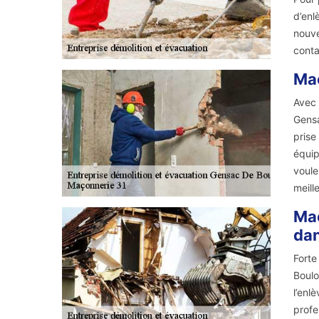
d’enl
nouve
conta
Maç
Avec 
Gensa
prise
équip
voule
meill
Maç
dan
Forte
Boulo
l’enl
profe