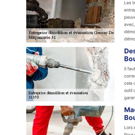
Les t
entre
peuve
avec,
démol
démol
Des
Bou
Il fa
corre
cela 
outil
garan
Maç
Bou
Lors 
Pour 