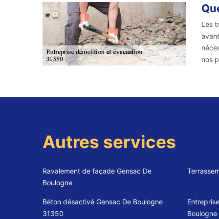
Que
Les t
avant
néces
nos p
Autres services
Ravalement de façade Gensac De
Terrassem
Boulogne
Béton désactivé Gensac De Boulogne
Entrepris
31350
Boulogne