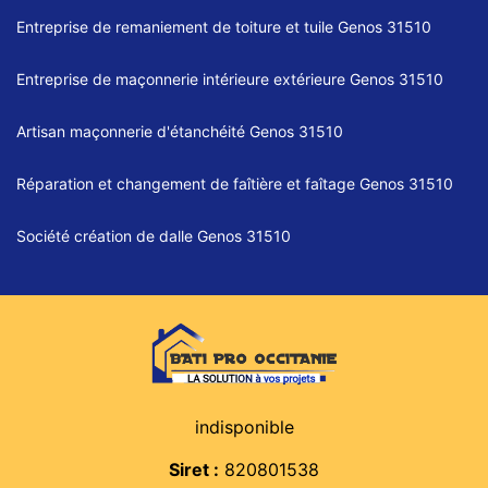
Entreprise de remaniement de toiture et tuile Genos 31510
Entreprise de maçonnerie intérieure extérieure Genos 31510
Artisan maçonnerie d'étanchéité Genos 31510
Réparation et changement de faîtière et faîtage Genos 31510
Société création de dalle Genos 31510
indisponible
Siret :
820801538