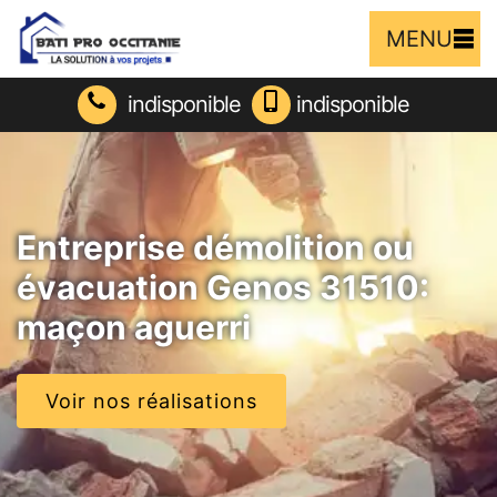
MENU
indisponible
indisponible
Entreprise démolition ou
évacuation Genos 31510:
maçon aguerri
Voir nos réalisations