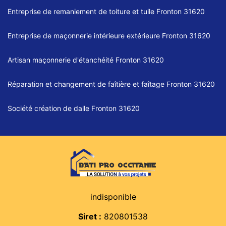
Entreprise de remaniement de toiture et tuile Fronton 31620
Entreprise de maçonnerie intérieure extérieure Fronton 31620
Artisan maçonnerie d'étanchéité Fronton 31620
Réparation et changement de faîtière et faîtage Fronton 31620
Société création de dalle Fronton 31620
indisponible
Siret :
820801538