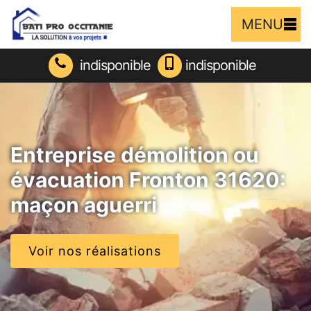
MENU
indisponible
indisponible
Entreprise démolition ou
évacuation Fronton 31620:
maçon aguerri
Voir nos réalisations