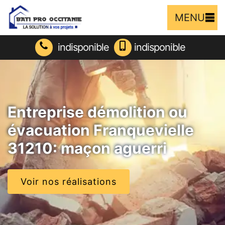
MENU
indisponible
indisponible
Entreprise démolition ou
évacuation Franquevielle
31210: maçon aguerri
Voir nos réalisations