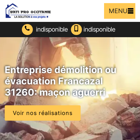
MENU
indisponible
indisponible
Entreprise démolition ou
évacuation Francazal
31260: maçon aguerri
Voir nos réalisations