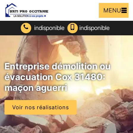
MENU
indisponible
indisponible
Entreprise démolition ou
évacuation Cox 31480:
maçon aguerri
Voir nos réalisations