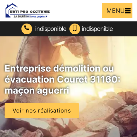
MENU
indisponible
indisponible
Entreprise démolition ou
évacuation Couret 31160:
maçon aguerri
Voir nos réalisations