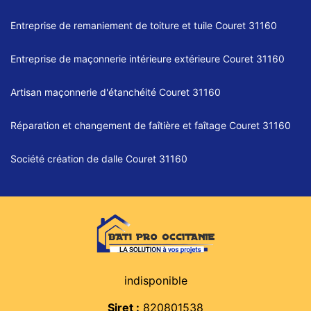
Entreprise de remaniement de toiture et tuile Couret 31160
Entreprise de maçonnerie intérieure extérieure Couret 31160
Artisan maçonnerie d'étanchéité Couret 31160
Réparation et changement de faîtière et faîtage Couret 31160
Société création de dalle Couret 31160
indisponible
Siret :
820801538