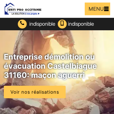
MENU
indisponible
indisponible
Entreprise démolition ou
évacuation Castelbiague
31160: maçon aguerri
Voir nos réalisations