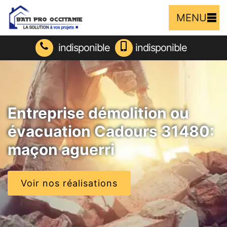
MENU
indisponible
indisponible
Entreprise démolition ou
évacuation Cadours 31480:
maçon aguerri
Voir nos réalisations