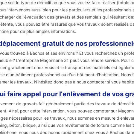
que soit le type de démolition que vous voulez faire réaliser (totale ou
ous intervenons aussi bien pour les particuliers et les professionnel
charger de l'évacuation des gravats et des remblais qui résultent de
tente, vous pouvez être rassurés que vos travaux soient réalisés dan
hone pour de plus amples informations.
déplacement gratuit de nos professionnels
vous trouvez à Bachos et ses environs ? Et vous recherchez un profe
euble ? L'entreprise Maçonnerie 31 peut vous rendre service. Pour c
cer gratuitement chez vous et le transport des matériels est également
sse d'un bâtiment professionnel ou d'un bâtiment d'habitation. Nous 
amer les travaux. N'hésitez donc pas à nous contacter si vous habite
ui faire appel pour l'enlèvement de vos gr
èvement de gravats fait généralement partie des travaux de démolitio
tent. Ainsi, pour cette intervention, vous pouvez compter sur Maçonn
lages nécessaires pour les travaux, nous sommes en mesure d'enlever t
ing, béton, brique, ainsi que vos revêtements de toiture comme les tuil
éléphone, nous nous déplaçons rapidement chez vous à Bachos dans