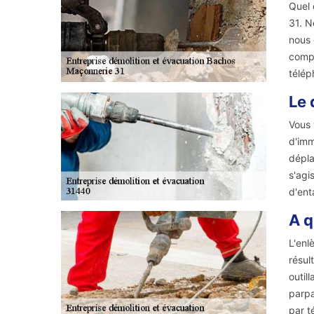
Quel 
31. N
nous 
compé
télép
Le 
Vous 
d'imm
dépla
s'agi
d'ent
A q
L'enl
résul
outil
parpa
par t