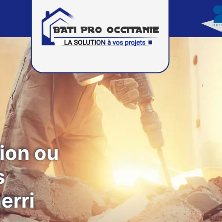
ion ou
s
erri