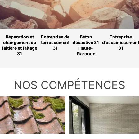
Réparation et
Entreprise de
Béton
Entreprise
changement de
terrassement
désactivé 31
d'assainissemen
faitière et faitage
31
Haute-
31
31
Garonne
NOS COMPÉTENCES