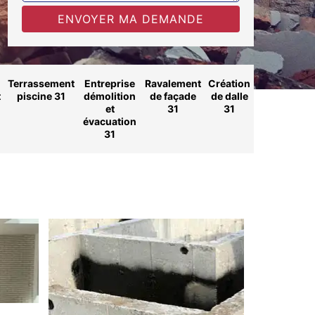
Terrassement
Entreprise
Ravalement
Création
t
piscine 31
démolition
de façade
de dalle
et
31
31
évacuation
31