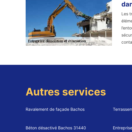
dan
Les t
éléme
l’ent
sécur
conta
Autres services
Ravalement de façade Bachos
Terrassem
Béton désactivé Bachos 31440
Entrepris