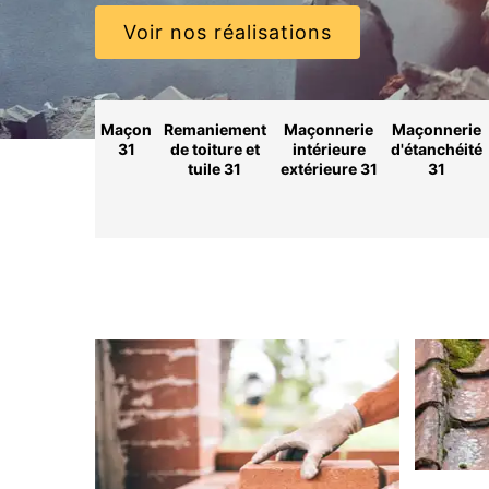
Voir nos réalisations
Maçon
Remaniement
Maçonnerie
Maçonnerie
31
de toiture et
intérieure
d'étanchéité
tuile 31
extérieure 31
31