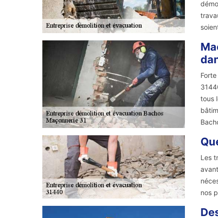
démol
trava
soien
Maç
dan
Forte
31440
tous 
bâtim
Bacho
Que
Les t
avant
néces
nos p
Des