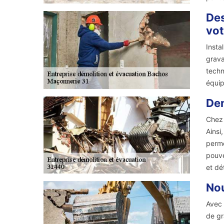
Des
vot
Insta
grava
techn
équip
Dem
Chez 
Ainsi
perme
pouve
et dé
Nou
Avec 
de gr