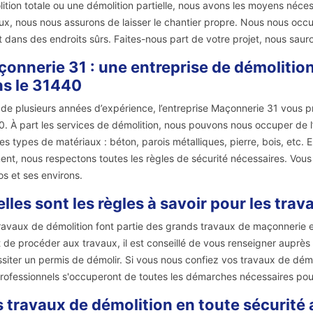
ition totale ou une démolition partielle, nous avons les moyens nécess
ux, nous nous assurons de laisser le chantier propre. Nous nous occu
t dans des endroits sûrs. Faites-nous part de votre projet, nous sauro
onnerie 31 : une entreprise de démolition
s le 31440
 de plusieurs années d’expérience, l’entreprise Maçonnerie 31 vous p
. À part les services de démolition, nous pouvons nous occuper de l
les types de matériaux : béton, parois métalliques, pierre, bois, etc. 
ent, nous respectons toutes les règles de sécurité nécessaires. Vous
s et ses environs.
lles sont les règles à savoir pour les tra
ravaux de démolition font partie des grands travaux de maçonnerie et
 de procéder aux travaux, il est conseillé de vous renseigner auprès 
siter un permis de démolir. Si vous nous confiez vos travaux de démo
rofessionnels s'occuperont de toutes les démarches nécessaires pou
 travaux de démolition en toute sécurité 