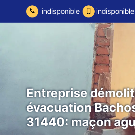
indisponible
indisponible
Entreprise démolit
évacuation Bacho
31440: maçon agu