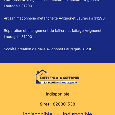
Lauragais 31290
Artisan maçonnerie d'étanchéité Avignonet Lauragais 31290
Réparation et changement de faîtière et faîtage Avignonet
Lauragais 31290
Société création de dalle Avignonet Lauragais 31290
indisponible
Siret :
820801538
-
indisponible
indisponible