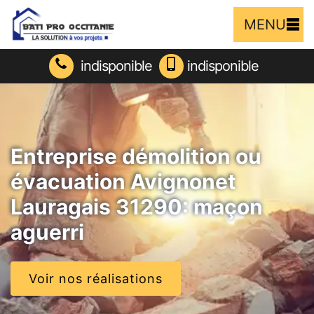
MENU
indisponible
indisponible
Entreprise démolition ou
évacuation Avignonet
Lauragais 31290: maçon
aguerri
Voir nos réalisations