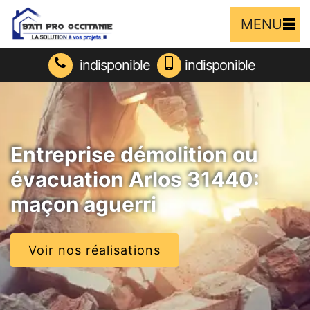
MENU
indisponible
indisponible
Entreprise démolition ou
évacuation Arlos 31440:
maçon aguerri
Voir nos réalisations