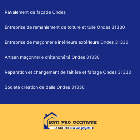
Ravalement de façade Ondes
Entreprise de remaniement de toiture et tuile Ondes 31330
Entreprise de maçonnerie intérieure extérieure Ondes 31330
Artisan maçonnerie d'étanchéité Ondes 31330
Réparation et changement de faîtière et faîtage Ondes 31330
Société création de dalle Ondes 31330