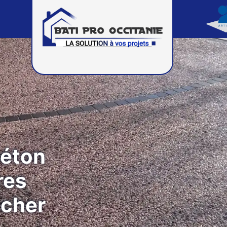
béton
res
 cher