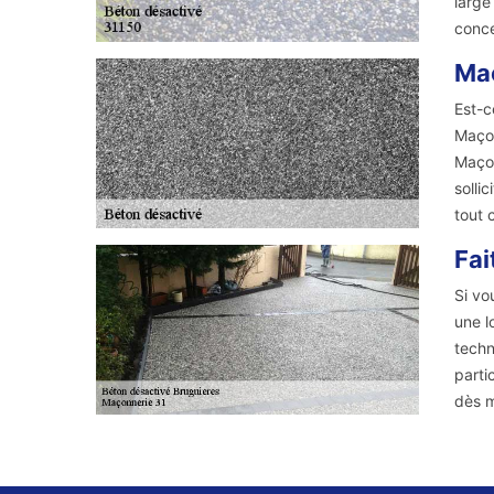
large
conce
Maç
Est-c
Maçon
Maçon
solli
tout 
Fai
Si vo
une l
techn
parti
dès m