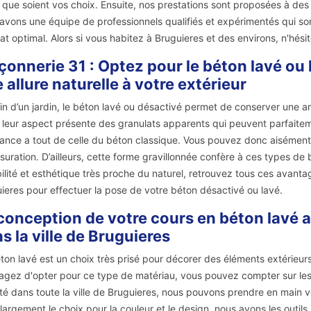
 que soient vos choix. Ensuite, nos prestations sont proposées à des
avons une équipe de professionnels qualifiés et expérimentés qui so
tat optimal. Alors si vous habitez à Bruguieres et des environs, n'hés
onnerie 31 : Optez pour le béton lavé ou
 allure naturelle à votre extérieur
in d’un jardin, le béton lavé ou désactivé permet de conserver une a
, leur aspect présente des granulats apparents qui peuvent parfaiteme
tance a tout de celle du béton classique. Vous pouvez donc aisément 
ssuration. D’ailleurs, cette forme gravillonnée confère à ces types de
ilité et esthétique très proche du naturel, retrouvez tous ces avant
ieres pour effectuer la pose de votre béton désactivé ou lavé.
conception de votre cours en béton lavé 
s la ville de Bruguieres
ton lavé est un choix très prisé pour décorer des éléments extérieurs
agez d'opter pour ce type de matériau, vous pouvez compter sur les
ité dans toute la ville de Bruguieres, nous pouvons prendre en main v
largement le choix pour la couleur et le design, nous avons les outils