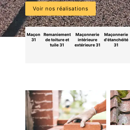
Voir nos réalisations
Maçon
Remaniement
Maçonnerie
Maçonnerie
31
de toiture et
intérieure
d'étanchéité
tuile 31
extérieure 31
31