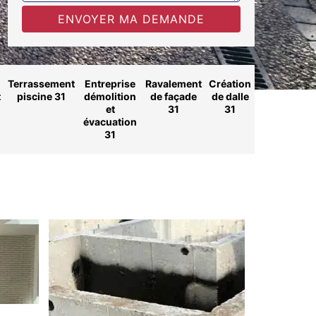
Terrassement
Entreprise
Ravalement
Création
t
piscine 31
démolition
de façade
de dalle
et
31
31
évacuation
31