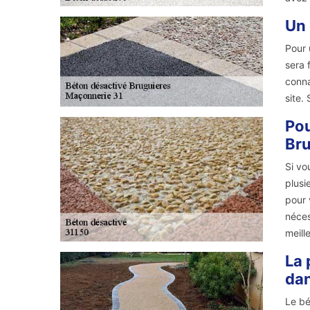
Un 
Pour 
sera f
conna
site.
Pou
Bru
Si vo
plusi
pour 
néces
meill
La 
dan
Le bé