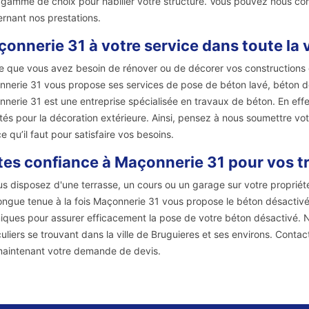
 gamme de choix pour habiller votre structure. Vous pouvez nous co
rnant nos prestations.
onnerie 31 à votre service dans toute la v
e que vous avez besoin de rénover ou de décorer vos constructions ex
nerie 31 vous propose ses services de pose de béton lavé, béton dés
nerie 31 est une entreprise spécialisée en travaux de béton. En effet
cités pour la décoration extérieure. Ainsi, pensez à nous soumettre v
ce qu’il faut pour satisfaire vos besoins.
tes confiance à Maçonnerie 31 pour vos t
us disposez d'une terrasse, un cours ou un garage sur votre propriété
ongue tenue à la fois Maçonnerie 31 vous propose le béton désactivé
iques pour assurer efficacement la pose de votre béton désactivé. 
culiers se trouvant dans la ville de Bruguieres et ses environs. Cont
aintenant votre demande de devis.