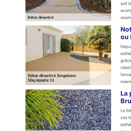
soit 
avons
soume
Not
ou 
Depui
esthé
grâce
clien
l’env
mains
La 
Bru
Le bé
vos t
esthé