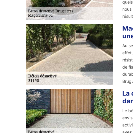
quels
nous 
résul
Maç
une
Au se
effet
résis
de fi
durab
Brugu
La 
dan
Le bé
envis
activ
avez 