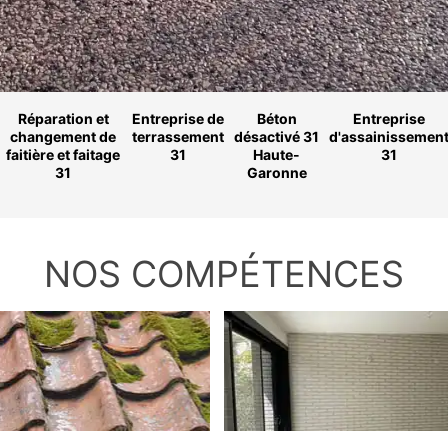
Réparation et
Entreprise de
Béton
Entreprise
changement de
terrassement
désactivé 31
d'assainissemen
faitière et faitage
31
Haute-
31
31
Garonne
NOS COMPÉTENCES