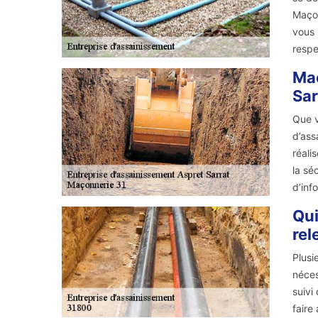
Maçon
vous 
respe
Maç
Sar
Que v
d’ass
réali
la sé
d’inf
Qui
rel
Plusi
néces
suivi
faire