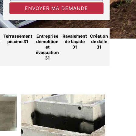
Terrassement
Entreprise
Ravalement
Création
t
piscine 31
démolition
de façade
de dalle
et
31
31
évacuation
31