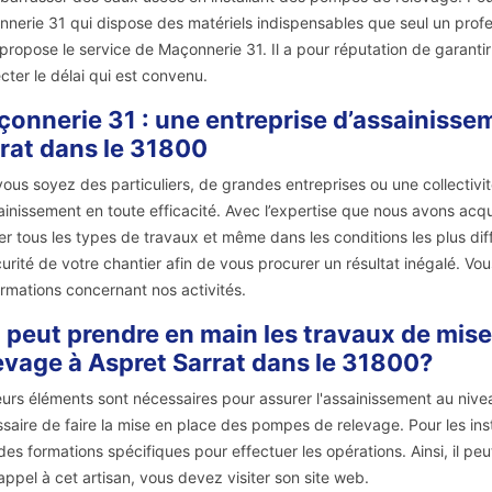
nerie 31 qui dispose des matériels indispensables que seul un profes
propose le service de Maçonnerie 31. Il a pour réputation de garantir u
cter le délai qui est convenu.
onnerie 31 : une entreprise d’assainissem
rat dans le 31800
ous soyez des particuliers, de grandes entreprises ou une collectivit
ainissement en toute efficacité. Avec l’expertise que nous avons a
ser tous les types de travaux et même dans les conditions les plus diff
curité de votre chantier afin de vous procurer un résultat inégalé. V
ormations concernant nos activités.
 peut prendre en main les travaux de mis
evage à Aspret Sarrat dans le 31800?
eurs éléments sont nécessaires pour assurer l'assainissement au nivea
saire de faire la mise en place des pompes de relevage. Pour les install
 des formations spécifiques pour effectuer les opérations. Ainsi, il peu
 appel à cet artisan, vous devez visiter son site web.