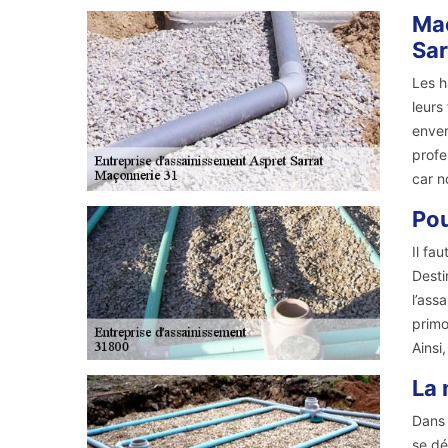
Maç
Sar
Les h
leurs
enver
profe
car n
Pou
Il fa
Desti
l’ass
primo
Ainsi
La 
Dans 
se dé