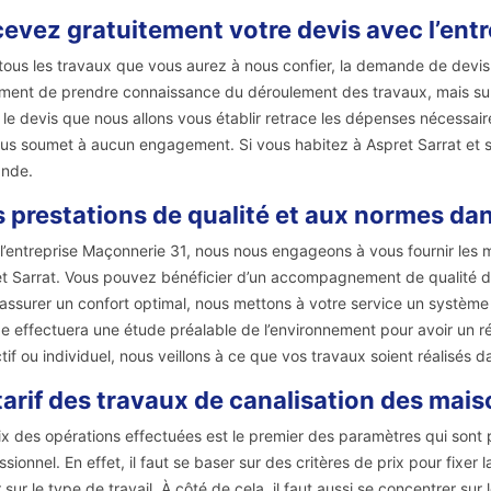
evez gratuitement votre devis avec l’ent
tous les travaux que vous aurez à nous confier, la demande de devis
ment de prendre connaissance du déroulement des travaux, mais surt
, le devis que nous allons vous établir retrace les dépenses nécessair
us soumet à aucun engagement. Si vous habitez à Aspret Sarrat et s
nde.
 prestations de qualité et aux normes dans
l’entreprise Maçonnerie 31, nous nous engageons à vous fournir les mei
t Sarrat. Vous pouvez bénéficier d’un accompagnement de qualité da
assurer un confort optimal, nous mettons à votre service un système 
e effectuera une étude préalable de l’environnement pour avoir un r
ctif ou individuel, nous veillons à ce que vos travaux soient réalisés 
tarif des travaux de canalisation des mai
ix des opérations effectuées est le premier des paramètres qui sont p
ssionnel. En effet, il faut se baser sur des critères de prix pour fixer
 sur le type de travail. À côté de cela, il faut aussi se concentrer sur