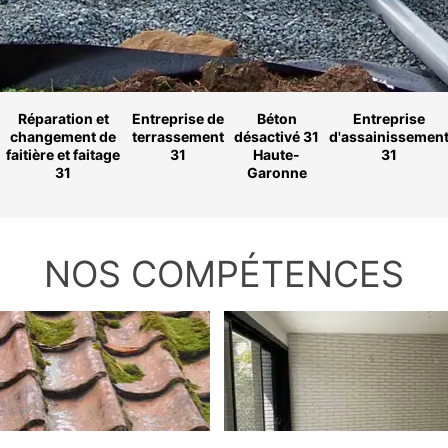
Réparation et
Entreprise de
Béton
Entreprise
changement de
terrassement
désactivé 31
d'assainissemen
faitière et faitage
31
Haute-
31
31
Garonne
NOS COMPÉTENCES