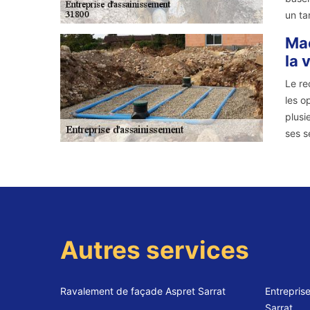
un ta
Maç
la 
Le re
les o
plusi
ses s
Autres services
Ravalement de façade Aspret Sarrat
Entrepris
Sarrat