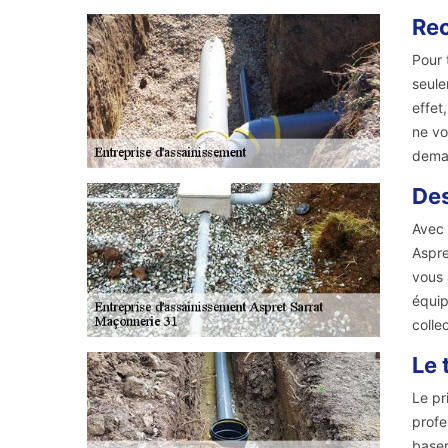
Rec
Pour 
seule
effet
ne vo
dema
Des
Avec 
Aspre
vous 
équip
colle
Le 
Le pr
profe
baser