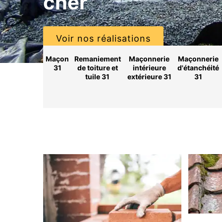
cher
Voir nos réalisations
Maçon
Remaniement
Maçonnerie
Maçonnerie
31
de toiture et
intérieure
d'étanchéité
tuile 31
extérieure 31
31