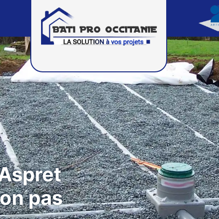
Aspret
çon pas