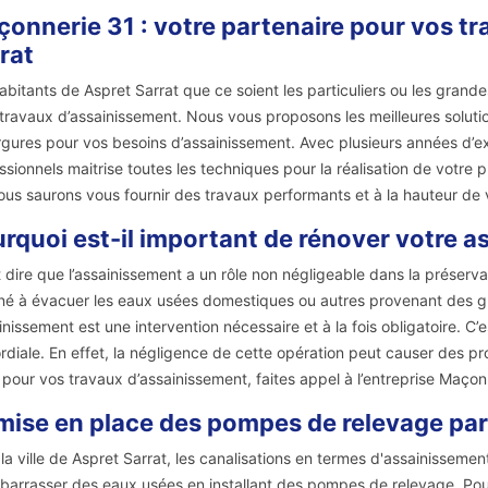
onnerie 31 : votre partenaire pour vos t
rat
abitants de Aspret Sarrat que ce soient les particuliers ou les gra
 travaux d’assainissement. Nous vous proposons les meilleures soluti
gures pour vos besoins d’assainissement. Avec plusieurs années d’e
ssionnels maitrise toutes les techniques pour la réalisation de votre
ous saurons vous fournir des travaux performants et à la hauteur de 
rquoi est-il important de rénover votre a
ut dire que l’assainissement a un rôle non négligeable dans la préserva
né à évacuer les eaux usées domestiques ou autres provenant des gr
ainissement est une intervention nécessaire et à la fois obligatoire. C’
rdiale. En effet, la négligence de cette opération peut causer des
, pour vos travaux d’assainissement, faites appel à l’entreprise Maçon
mise en place des pompes de relevage pa
la ville de Aspret Sarrat, les canalisations en termes d'assainissement
barrasser des eaux usées en installant des pompes de relevage. Pour ce