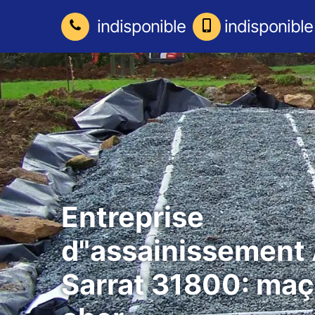
indisponible
indisponible
Entreprise
d"assainissement 
Sarrat 31800: ma